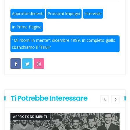
Approfondimenti
Prossimi Impegni
Interviste
In Prima Pagina
"Mi ritorni in mente": dicembre 1989, in completo giallo
sbanchiamo il "Friuli"
Ti Potrebbe Interessare
APPROFONDIMENTI