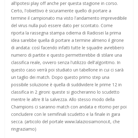
all'ipotesi play off anche per questa stagione in corso.
Escursionismo, Lazio sul pezzo anche in questa estate
Certo, l'obiettivo è sicuramente quello di portare a
torrida
termine il campionato ma visto l'andamento imprevedibile
del virus nulla può essere dato per scontato. Come
Calcio a 5, un gradito ritorno: Serapiglia
riporta la rassegna stampa odierna di Radiosei la prima
idea sarebbe quella di portare a termine almeno il girone
di andata: così facendo infatti tutte le squadre avrebbero
numero di partite e questo permetterebbe di stilare una
classifica reale, ovvero senza l'utilizzo dell'algoritmo. In
questo caso verrà poi studiato un tabellone in cui ci sarà
un taglio dei match. Dopo questo primo step una
possibile soluzione è quella di suddividere le prime 12 in
classifica in 2 gironi: queste si giocheranno lo scudetto
mentre le altre 8 la salvezza. Allo stesso modo della
Champions ci saranno match con andata e ritorno per poi
concludere con le semifinali scudetto e la finale in gara
secca. (articolo del portale www.lalaziosiamonoi.it, che
ringraziamo)