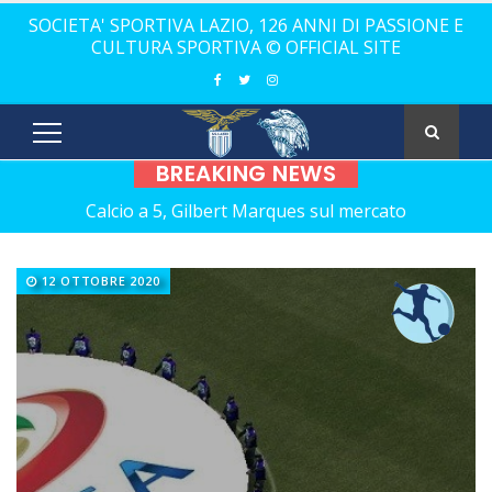
SOCIETA' SPORTIVA LAZIO, 126 ANNI DI PASSIONE E
CULTURA SPORTIVA © OFFICIAL SITE
BREAKING NEWS
Calcio a 5, Gilbert Marques sul mercato
Europei Under 20: la carica di tre Aquilotti...
12 OTTOBRE 2020
Calcio a 5: Barca e Conticelli, il canto libero della Lazio!
La Lazio completa la squadra con Grasso
Rugby, il 18 ottobre debutto a Catania
Calcio a 5 femminile, ecco le 11 rivali della Lazio
21 anni senza Bomber Fiorini: nostalgia!