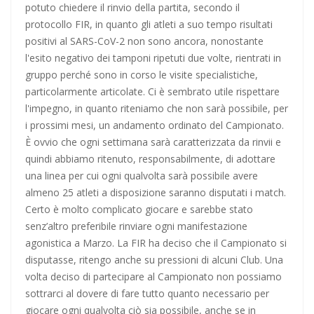
potuto chiedere il rinvio della partita, secondo il
Escursionismo, Lazio sul pezzo anche in questa estate
protocollo FIR, in quanto gli atleti a suo tempo risultati
torrida
positivi al SARS-CoV-2 non sono ancora, nonostante
l'esito negativo dei tamponi ripetuti due volte, rientrati in
Calcio a 5, un gradito ritorno: Serapiglia
gruppo perché sono in corso le visite specialistiche,
particolarmente articolate. Ci è sembrato utile rispettare
l'impegno, in quanto riteniamo che non sarà possibile, per
i prossimi mesi, un andamento ordinato del Campionato.
È ovvio che ogni settimana sarà caratterizzata da rinvii e
quindi abbiamo ritenuto, responsabilmente, di adottare
una linea per cui ogni qualvolta sarà possibile avere
almeno 25 atleti a disposizione saranno disputati i match.
Certo è molto complicato giocare e sarebbe stato
senz’altro preferibile rinviare ogni manifestazione
agonistica a Marzo. La FIR ha deciso che il Campionato si
disputasse, ritengo anche su pressioni di alcuni Club. Una
volta deciso di partecipare al Campionato non possiamo
sottrarci al dovere di fare tutto quanto necessario per
giocare ogni qualvolta ciò sia possibile, anche se in