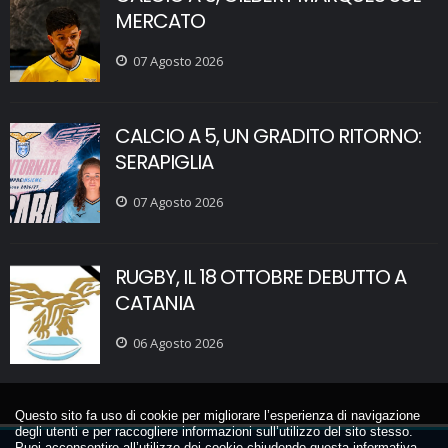
MERCATO
07 Agosto 2026
CALCIO A 5, UN GRADITO RITORNO:
SERAPIGLIA
07 Agosto 2026
RUGBY, IL 18 OTTOBRE DEBUTTO A
CATANIA
06 Agosto 2026
Questo sito fa uso di cookie per migliorare l’esperienza di navigazione
degli utenti e per raccogliere informazioni sull’utilizzo del sito stesso.
Puoi acconsentire all’utilizzo dei cookie chiudendo questa informativa,