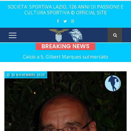
SOCIETA' SPORTIVA LAZIO, 126 ANNI DI PASSIONE E
CULTURA SPORTIVA © OFFICIAL SITE
BREAKING NEWS
Calcio a 5, Gilbert Marques sul mercato
Europei Under 20: la carica di tre Aquilotti...
20 NOVEMBRE 2020
Calcio a 5: Barca e Conticelli, il canto libero della Lazio!
La Lazio completa la squadra con Grasso
Rugby, il 18 ottobre debutto a Catania
Calcio a 5 femminile, ecco le 11 rivali della Lazio
21 anni senza Bomber Fiorini: nostalgia!