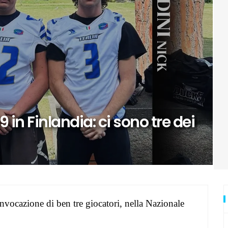
urore: ecco Luna
di Zagabria
ai Mondiali con la Romania
io
9 in Finlandia: ci sono tre dei
vuole stupire
ti
 anche in questa estate torrida
a Cavallini
nvocazione di ben tre giocatori, nella Nazionale