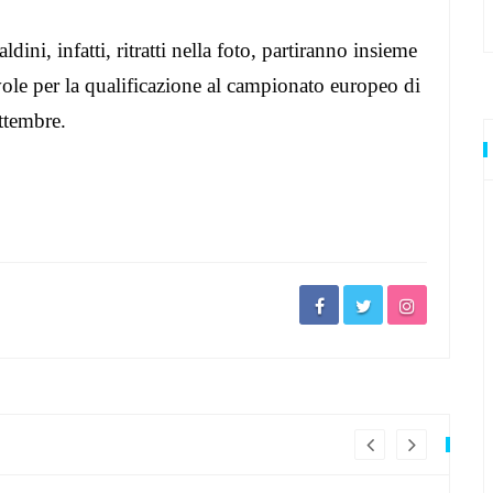
ultima volta
ini, infatti, ritratti nella foto, partiranno insieme
vole per la qualificazione al campionato europeo di
ttembre.
stre rivali
resta
rivali della Lazio