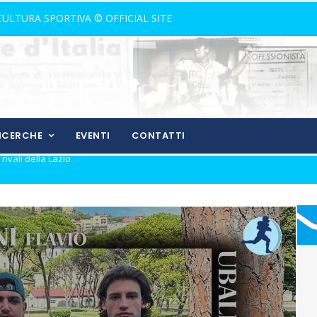
 CULTURA SPORTIVA © OFFICIAL SITE
RICERCHE
EVENTI
CONTATTI
nostalgia!
rone di andata
ll'andata
izio del gol
ura in Coppa Italia