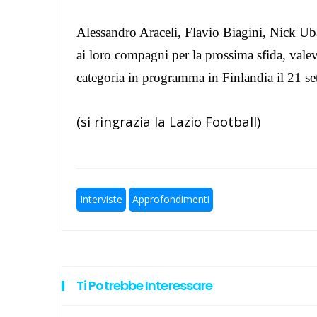
Lazio ad Ascoli 19 anni dopo l'
Alessandro Araceli, Flavio Biagini, Nick Ubald
ai loro compagni per la prossima sfida, vale
I gol di Kalè per la nuova Lazio
categoria in programma in Finlandia il 21 se
A Elite a 10 squadre, ecco le no
(si ringrazia la Lazio Football)
Un'altra bella notizia: Caique 
Calcio a 5 femminile, ecco le 11 
Interviste
Approfondimenti
Ti Potrebbe Interessare