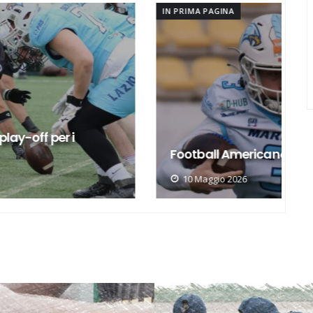
IN PRIMA PAGINA
IN 
F
Football Americano, Marines settimi
d
10 Maggio 2026