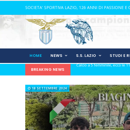
SOCIETA' SPORTIVA LAZIO, 126 ANNI DI PASSIONE E
HOME
NEWS
S.S. LAZIO
STUDI E 
BREAKING NEWS
21 anni senza Bomber Fiorini: 
Elite, ecco il calendario del gi
18 SETTEMBRE 2024
Elite maschile: ecco le sfide de
Ecco De Souza, laterale con il v
Il 16 agosto l'inizio dell'avvent