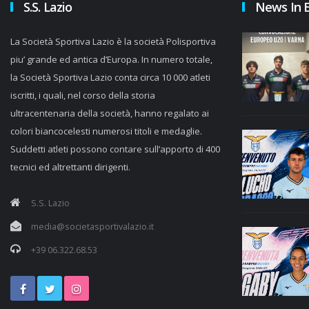
S.S. Lazio
News In 
La Società Sportiva Lazio è la società Polisportiva
piu’ grande ed antica d’Europa. In numero totale,
la Società Sportiva Lazio conta circa 10 000 atleti
iscritti, i quali, nel corso della storia
ultracentenaria della società, hanno regalato ai
colori biancocelesti numerosi titoli e medaglie.
Suddetti atleti possono contare sull’apporto di 400
tecnici ed altrettanti dirigenti.
S.S. Lazio
media@societasportivalazio.it
+39 06.322.68.53