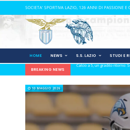
SOCIETA' SPORTIVA LAZIO, 126 ANNI DI PASSIONE E
HOME
NEWS
S.S. LAZIO
STUDI E 
BREAKING NEWS
Calcio a 5, Gilbert Marques su
Europei Under 20: la carica di tre
10 MAGGIO 2026
Calcio a 5: Barca e Conticelli, il
La Lazio completa la squadra
Rugby, il 18 ottobre debutto a 