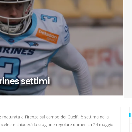
rivali della Lazio
nostalgia!
rone di andata
ll'andata
izio del gol
ura in Coppa Italia
ines settimi
urore: ecco Luna
di Zagabria
e maturata a Firenze sul campo dei Guelfi, è settima nella
ncoceleste chiuderà la stagione regolare domenica 24 maggio
ai Mondiali con la Romania