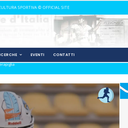
 CULTURA SPORTIVA © OFFICIAL SITE
RICERCHE
EVENTI
CONTATTI
l mercato
 Aquilotti...
 canto libero della Lazio!
 con Grasso
Catania