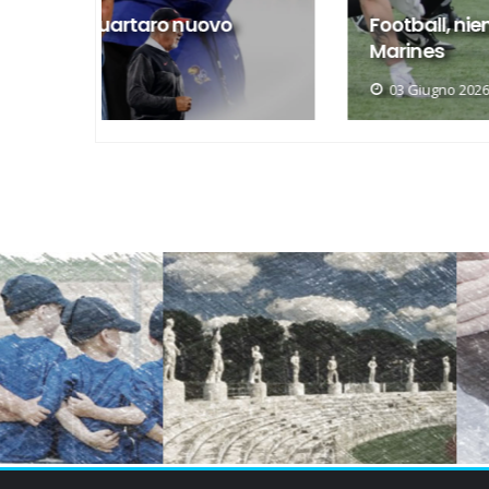
o
Football, niente play-off per i
Marines
03 Giugno 2026