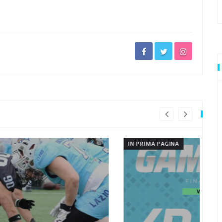
io
vuole stupire
ti
 anche in questa estate torrida
erapiglia
IN PRIMA PAGINA
IN 