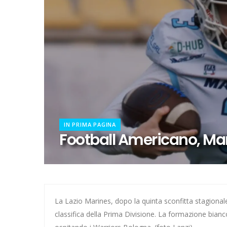
Calcio a 5 femminile, ecco le 11 
21 anni senza Bomber Fiorini: 
Elite, ecco il calendario del gi
Elite maschile: ecco le sfide de
Ecco De Souza, laterale con il v
IN PRIMA PAGINA
Il 16 agosto l'inizio dell'avvent
Football Americano, Mar
Calcio a 5, dalla Spagna con f
Il girone di C della Lazio
Quattro dei nostri ai Mondiali 
La Lazio Marines, dopo la quinta sconfitta stagional
classifica della Prima Divisione. La formazione bia
Pallanuoto, Miciora e Gavrila 