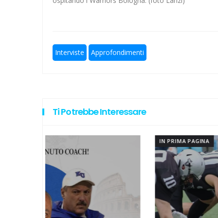
ospitando i Warriors Bologna. (foto Lanzi)
Europeo per Club, vince la Laz
Ecco Kondo per una Lazio che 
Interviste
Approfondimenti
Hockey su prato, addio a Polet
Escursionismo, Lazio sul pezzo
Calcio a 5, un gradito ritorno: S
Ti Potrebbe Interessare
IN PRIMA PAGINA