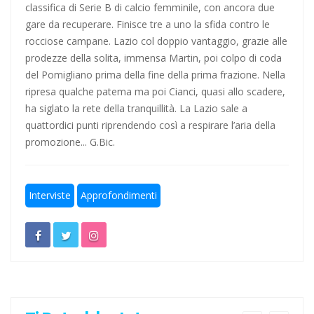
classifica di Serie B di calcio femminile, con ancora due
Ecco le avversarie della Lazio
gare da recuperare. Finisce tre a uno la sfida contro le
Lazio ad Ascoli 19 anni dopo l'ultima volta
rocciose campane. Lazio col doppio vantaggio, grazie alle
prodezze della solita, immensa Martin, poi colpo di coda
Calcio a 5: Barca e Conticelli, il canto libero della Lazio!
del Pomigliano prima della fine della prima frazione. Nella
ripresa qualche patema ma poi Cianci, quasi allo scadere,
ha siglato la rete della tranquillità. La Lazio sale a
quattordici punti riprendendo così a respirare l’aria della
promozione... G.Bic.
Interviste
Approfondimenti