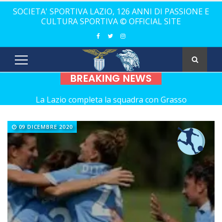
SOCIETA' SPORTIVA LAZIO, 126 ANNI DI PASSIONE E
CULTURA SPORTIVA © OFFICIAL SITE
BREAKING NEWS
La Lazio completa la squadra con Grasso
Rugby, il 18 ottobre debutto a Catania
09 DICEMBRE 2020
Calcio a 5 femminile, ecco le 11 rivali della Lazio
21 anni senza Bomber Fiorini: nostalgia!
Elite, ecco il calendario del girone di andata
Elite maschile: ecco le sfide dell'andata
Ecco De Souza, laterale con il vizio del gol