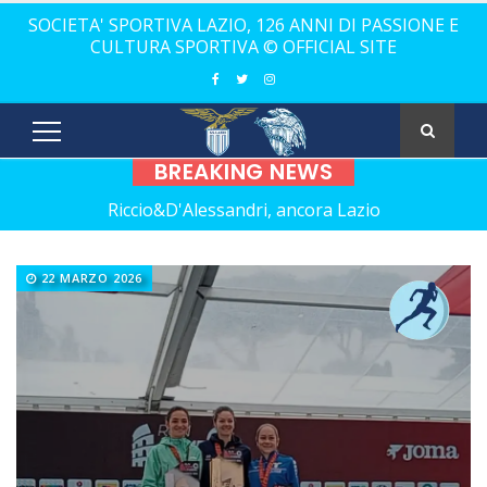
SOCIETA' SPORTIVA LAZIO, 126 ANNI DI PASSIONE E
CULTURA SPORTIVA © OFFICIAL SITE
BREAKING NEWS
Riccio&D'Alessandri, ancora Lazio
A2 Elite, debutto in casa con il Taranto
22 MARZO 2026
Serie A: esordio col botto nel derby
Basket in Carrozzina, torna Ciciou
Domenica 30 agosto, ecco la "prima" in casa con il
Genoa
Calcio a 5, un gradito ritorno: Serapiglia