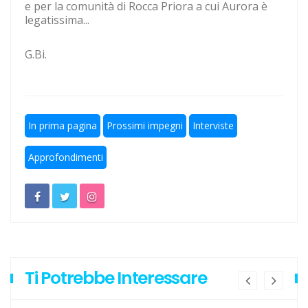
e per la comunità di Rocca Priora a cui Aurora è
legatissima...
Il girone di C della Lazio
A settembre la ripresa degli allenamenti
G.Bi.
In prima pagina
Prossimi impegni
Interviste
Approfondimenti
Ti Potrebbe Interessare