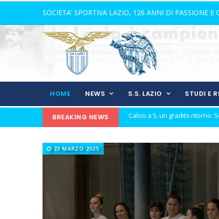
SOCIETA' SPORTIVA LAZIO, 126 ANNI DI PASSIONE E
HOME
NEWS
S.S. LAZIO
STUDI E 
BREAKING NEWS
Calcio a 5, Gilbert Marques su
Europei Under 20: la carica di tre
23 MARZO 2025
Calcio a 5: Barca e Conticelli, il
La Lazio completa la squadra
Rugby, il 18 ottobre debutto a 