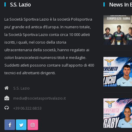
S.S. Lazio
News In 
La Società Sportiva Lazio è la società Polisportiva
piu’ grande ed antica d’Europa. In numero totale,
la Società Sportiva Lazio conta circa 10 000 atleti
iscritti, i quali, nel corso della storia
ultracentenaria della società, hanno regalato ai
colori biancocelesti numerosi titoli e medaglie.
Suddetti atleti possono contare sull’apporto di 400
tecnici ed altrettanti dirigenti.
S.S. Lazio
media@societasportivalazio.it
+39 06.322.68.53