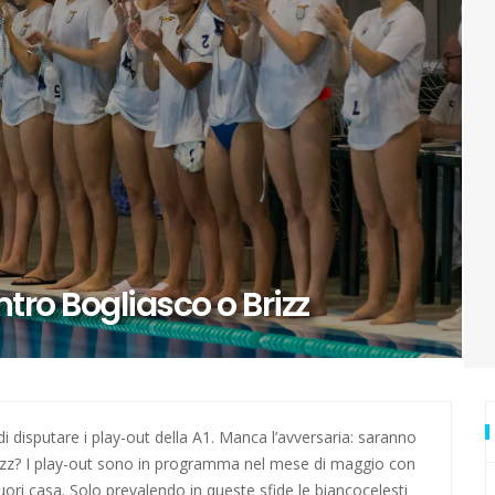
rivali della Lazio
nostalgia!
rone di andata
ll'andata
izio del gol
ura in Coppa Italia
tro Bogliasco o Brizz
urore: ecco Luna
di Zagabria
di disputare i play-out della A1. Manca l’avversaria: saranno
 Brizz? I play-out sono in programma nel mese di maggio con
ai Mondiali con la Romania
fuori casa. Solo prevalendo in queste sfide le biancocelesti