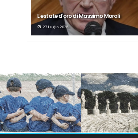
Pallanuoto, Ruffelli racconta la Lazio
oli
alla delegazione cinese
17 Giugno 2026