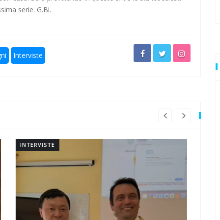
sima serie. G.Bi.
io
vuole stupire
ni
Interviste
ti
 anche in questa estate torrida
erapiglia
INTERVISTE
IN