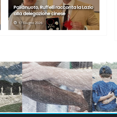
Pallanuoto giovanile, che momento
P
per il portierino Scateni...
s
13 Aprile 2026