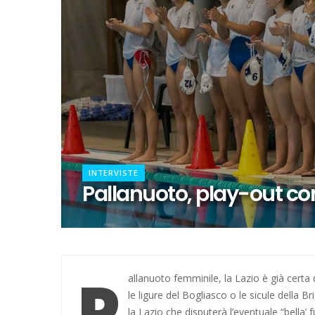
Calcio a 5 femminile, ecco le 11 
21 anni senza Bomber Fiorini: 
Elite, ecco il calendario del gi
Elite maschile: ecco le sfide de
Ecco De Souza, laterale con il v
INTERVISTE
Il 16 agosto l'inizio dell'avvent
Pallanuoto, play-out con
Calcio a 5, dalla Spagna con f
Il girone di C della Lazio
P
Quattro dei nostri ai Mondiali 
allanuoto femminile, la Lazio è già certa 
le ligure del Bogliasco o le sicule della
Pallanuoto, Miciora e Gavrila 
la Lazio che disputerà l’eventuale “bella’ 