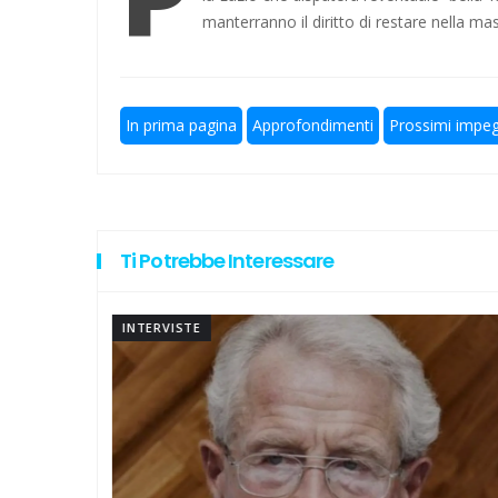
manterranno il diritto di restare nella mas
Europeo per Club, vince la Laz
Ecco Kondo per una Lazio che 
In prima pagina
Approfondimenti
Prossimi impeg
Hockey su prato, addio a Polet
Escursionismo, Lazio sul pezzo
Calcio a 5, un gradito ritorno: S
Ti Potrebbe Interessare
INTERVISTE