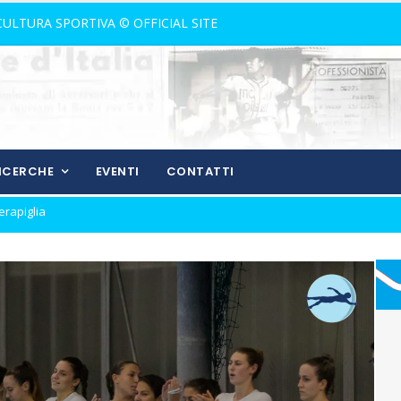
 CULTURA SPORTIVA © OFFICIAL SITE
RICERCHE
EVENTI
CONTATTI
l mercato
 Aquilotti...
 canto libero della Lazio!
 con Grasso
Catania