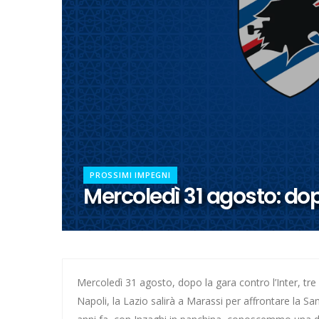
Calcio a 5, dalla Spagna con f
Il girone di C della Lazio
Quattro dei nostri ai Mondiali 
Pallanuoto, Miciora e Gavrila 
Europeo per Club, vince la Laz
PROSSIMI IMPEGNI
Ecco Kondo per una Lazio che 
Mercoledì 31 agosto: dop
Hockey su prato, addio a Polet
Escursionismo, Lazio sul pezzo
La Lazio si rinforza con Ginevr
Mercoledì 31 agosto, dopo la gara contro l’Inter, tre g
Napoli, la Lazio salirà a Marassi per affrontare la 
Ecco le avversarie della Lazio