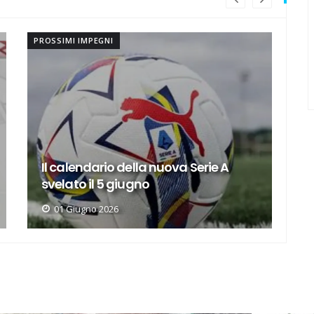
PROSSIMI IMPEGNI
PR
Sabato 24, viaggio in notturna in
L
Salento
14 Gennaio 2026