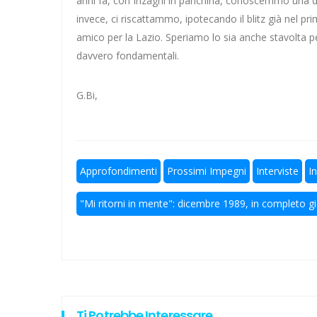
anni fa, con Inzaghi in panchina, conoscemmo una del
invece, ci riscattammo, ipotecando il blitz già nel 
Lazio ad Ascoli 19 anni dopo l'
amico per la Lazio. Speriamo lo sia anche stavolta per
davvero fondamentali.
I gol di Kalè per la nuova Lazio
A Elite a 10 squadre, ecco le no
G.Bi,
Un'altra bella notizia: Caique 
Calcio a 5 femminile, ecco le 11 
Approfondimenti
Prossimi Impegni
Interviste
I
"Mi ritorni in mente": dicembre 1989, in completo gia
Ti Potrebbe Interessare