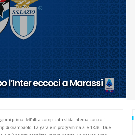
urore: ecco Luna
di Zagabria
ai Mondiali con la Romania
io
vuole stupire
o l’Inter eccoci a Marassi
ti
 anche in questa estate torrida
a Cavallini
iorni prima dell’altra complicata sfida interna contro il
Samp di Giampaolo. La gara è in programma alle 18.30. Due