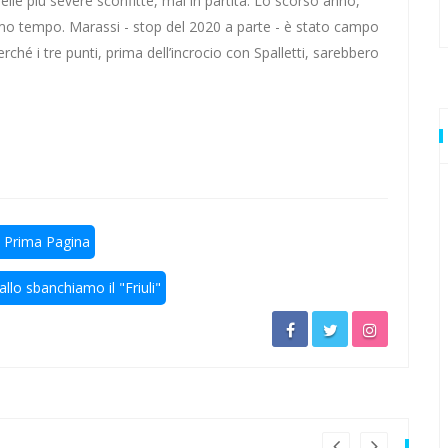
le più severe sconfitte, mai in partita. Lo scorso anno,
primo tempo. Marassi - stop del 2020 a parte - è stato campo
ultima volta
ché i tre punti, prima dell’incrocio con Spalletti, sarebbero
stre rivali
resta
rivali della Lazio
n Prima Pagina
llo sbanchiamo il "Friuli"