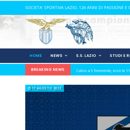
SOCIETA' SPORTIVA LAZIO, 126 ANNI DI PASSIONE E
HOME
NEWS
S.S. LAZIO
STUDI E 
BREAKING NEWS
21 anni senza Bomber Fiorini: 
Elite, ecco il calendario del gi
17 AGOSTO 2022
Elite maschile: ecco le sfide de
Ecco De Souza, laterale con il v
Il 16 agosto l'inizio dell'avvent