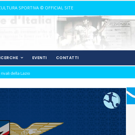
 CULTURA SPORTIVA © OFFICIAL SITE
RICERCHE
EVENTI
CONTATTI
nostalgia!
rone di andata
ll'andata
izio del gol
ura in Coppa Italia