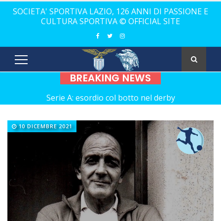
SOCIETA' SPORTIVA LAZIO, 126 ANNI DI PASSIONE E
CULTURA SPORTIVA © OFFICIAL SITE
BREAKING NEWS
Serie A: esordio col botto nel derby
Calcio a 5, un gradito ritorno: Serapiglia
10 DICEMBRE 2021
Calcio a 5, Gilbert Marques sul mercato
Europei Under 20: la carica di tre Aquilotti...
Calcio a 5: Barca e Conticelli, il canto libero della Lazio!
La Lazio completa la squadra con Grasso
Rugby, il 18 ottobre debutto a Catania