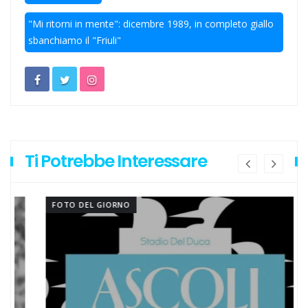
"Mi ritorni in mente": dicembre 1989, in completo giallo
Ecco Kondo per una Lazio che vuole stupire
sbanchiamo il "Friuli"
A2 Elite, debutto in casa con il Taranto
Ti Potrebbe Interessare
FOTO DEL GIORNO