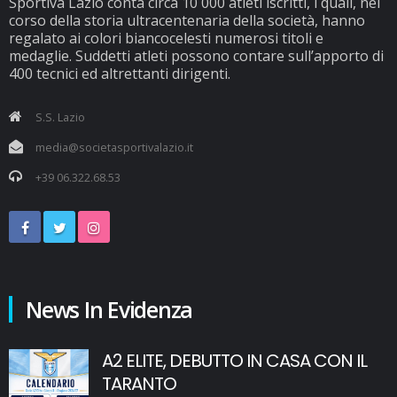
Sportiva Lazio conta circa 10 000 atleti iscritti, i quali, nel
corso della storia ultracentenaria della società, hanno
regalato ai colori biancocelesti numerosi titoli e
medaglie. Suddetti atleti possono contare sull’apporto di
400 tecnici ed altrettanti dirigenti.
S.S. Lazio
media@societasportivalazio.it
+39 06.322.68.53
News In Evidenza
A2 ELITE, DEBUTTO IN CASA CON IL
TARANTO