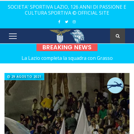
SOCIETA' SPORTIVA LAZIO, 126 ANNI DI PASSIONE E
CULTURA SPORTIVA © OFFICIAL SITE
BREAKING NEWS
La Lazio completa la squadra con Grasso
Rugby, il 18 ottobre debutto a Catania
29 AGOSTO 2021
Calcio a 5 femminile, ecco le 11 rivali della Lazio
21 anni senza Bomber Fiorini: nostalgia!
Elite, ecco il calendario del girone di andata
Elite maschile: ecco le sfide dell'andata
Ecco De Souza, laterale con il vizio del gol