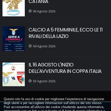
CATANIA
06 Agosto 2026
CALCIO A 5 FEMMINILE, ECCO LE 11
RIVALI DELLA LAZIO
04 Agosto 2026
IL 16 AGOSTO L'INIZIO
DELL'AVVENTURA IN COPPA ITALIA
03 Agosto 2026
Questo sito fa uso di cookie per migliorare l’esperienza di navigazione
degli utenti e per raccogliere informazioni sull’utilizzo del sito stesso.
Puoi acconsentire all’utilizzo dei cookie chiudendo questa informativa,
Copyright © 2021 S.S. Lazio All Rights Reserved. C.F.:
interagendo con un link o un pulsante al di fuori di questa informativa o