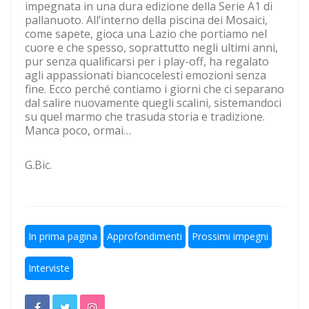
impegnata in una dura edizione della Serie A1 di
Ecco le avversarie della Lazio
pallanuoto. All’interno della piscina dei Mosaici,
come sapete, gioca una Lazio che portiamo nel
Lazio ad Ascoli 19 anni dopo l'ultima volta
cuore e che spesso, soprattutto negli ultimi anni,
pur senza qualificarsi per i play-off, ha regalato
Calcio a 5: Barca e Conticelli, il canto libero della Lazio!
agli appassionati biancocelesti emozioni senza
fine. Ecco perché contiamo i giorni che ci separano
dal salire nuovamente quegli scalini, sistemandoci
su quel marmo che trasuda storia e tradizione.
Manca poco, ormai…
G.Bic.
In prima pagina
Approfondimenti
Prossimi impegni
Interviste