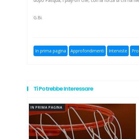
dopo Pasqua, i play-off che, con la forza di chi ha 
Ecco le avversarie della Lazio
G.Bi.
Lazio ad Ascoli 19 anni dopo l'
I gol di Kalè per la nuova Lazio
In prima pagina
Approfondimenti
Interviste
Pro
A Elite a 10 squadre, ecco le no
Rugby, il 18 ottobre debutto a 
Ti Potrebbe Interessare
IN PRIMA PAGINA