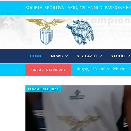
SOCIETA' SPORTIVA LAZIO, 126 ANNI DI PASSIONE E
HOME
NEWS
S.S. LAZIO
STUDI E 
BREAKING NEWS
Calcio a 5 femminile, ecco le 11 
21 anni senza Bomber Fiorini: 
02 APRILE 2023
Elite, ecco il calendario del gi
Elite maschile: ecco le sfide de
Ecco De Souza, laterale con il v