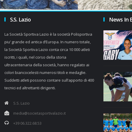
S.S. Lazio
News In 
La Società Sportiva Lazio è la società Polisportiva
piu’ grande ed antica d’Europa. In numero totale,
la Società Sportiva Lazio conta circa 10 000 atleti
iscritti, i quali, nel corso della storia
ultracentenaria della società, hanno regalato ai
colori biancocelesti numerosi titoli e medaglie.
Suddetti atleti possono contare sull’apporto di 400
tecnici ed altrettanti dirigenti.
S.S. Lazio
media@societasportivalazio.it
+39 06.322.68.53