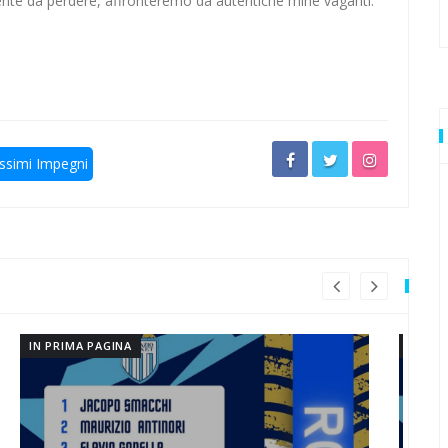
niente da perdere, affronteremo da autentiche mine vaganti.
ultima volta
ssimi Impegni
stre rivali
Catania
IN PRIMA PAGINA
IN 