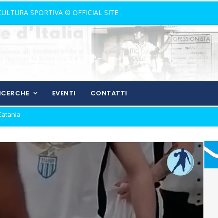
 CULTURA SPORTIVA © OFFICIAL SITE
RICERCHE
EVENTI
CONTATTI
rivali della Lazio
nostalgia!
rone di andata
ll'andata
izio del gol