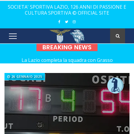
SOCIETA' SPORTIVA LAZIO, 126 ANNI DI PASSIONE E
CULTURA SPORTIVA © OFFICIAL SITE
BREAKING NEWS
La Lazio completa la squadra con Grasso
Rugby, il 18 ottobre debutto a Catania
26 GENNAIO 2025
Calcio a 5 femminile, ecco le 11 rivali della Lazio
21 anni senza Bomber Fiorini: nostalgia!
Elite, ecco il calendario del girone di andata
Elite maschile: ecco le sfide dell'andata
Ecco De Souza, laterale con il vizio del gol