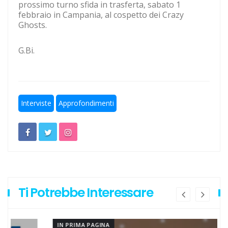
prossimo turno sfida in trasferta, sabato 1
Ecco le avversarie della Lazio
febbraio in Campania, al cospetto dei Crazy
Ghosts.
Lazio ad Ascoli 19 anni dopo l'ultima volta
Calcio a 5: Barca e Conticelli, il canto libero della Lazio!
G.Bi.
Interviste
Approfondimenti
Ti Potrebbe Interessare
IN PRIMA PAGINA