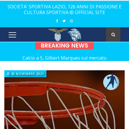
SOCIETA' SPORTIVA LAZIO, 126 ANNI DI PASSIONE E
CULTURA SPORTIVA © OFFICIAL SITE
BREAKING NEWS
Calcio a 5, Gilbert Marques sul mercato
Europei Under 20: la carica di tre Aquilotti...
20 NOVEMBRE 2021
Calcio a 5: Barca e Conticelli, il canto libero della Lazio!
La Lazio completa la squadra con Grasso
Rugby, il 18 ottobre debutto a Catania
Calcio a 5 femminile, ecco le 11 rivali della Lazio
21 anni senza Bomber Fiorini: nostalgia!