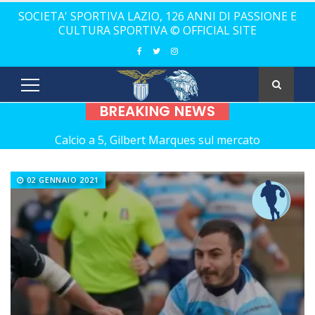
SOCIETA' SPORTIVA LAZIO, 126 ANNI DI PASSIONE E
CULTURA SPORTIVA © OFFICIAL SITE
BREAKING NEWS
Calcio a 5, Gilbert Marques sul mercato
Europei Under 20: la carica di tre Aquilotti...
02 GENNAIO 2021
Calcio a 5: Barca e Conticelli, il canto libero della Lazio!
La Lazio completa la squadra con Grasso
Rugby, il 18 ottobre debutto a Catania
Calcio a 5 femminile, ecco le 11 rivali della Lazio
21 anni senza Bomber Fiorini: nostalgia!