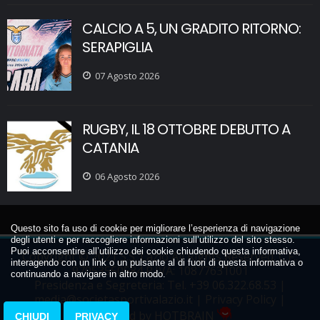
CALCIO A 5, UN GRADITO RITORNO:
SERAPIGLIA
07 Agosto 2026
RUGBY, IL 18 OTTOBRE DEBUTTO A
CATANIA
06 Agosto 2026
Questo sito fa uso di cookie per migliorare l’esperienza di navigazione
degli utenti e per raccogliere informazioni sull’utilizzo del sito stesso.
Puoi acconsentire all’utilizzo dei cookie chiudendo questa informativa,
Copyright © 2021 S.S. Lazio All Rights Reserved. C.F.:
interagendo con un link o un pulsante al di fuori di questa informativa o
97053550584 P.IVA: 10877631001
continuando a navigare in altro modo.
Presidenza e Segreteria: Tel.
+39 06.322.68.53
|
media@societasportivalazio.it
|
Privacy Policy
|
Powered by HOTBRAIN
CHIUDI
PRIVACY