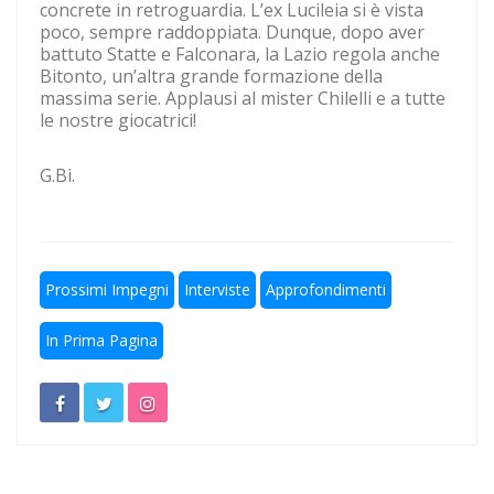
concrete in retroguardia. L’ex Lucileia si è vista
poco, sempre raddoppiata. Dunque, dopo aver
Escursionismo, Lazio sul pezzo anche in questa estate
battuto Statte e Falconara, la Lazio regola anche
torrida
Bitonto, un’altra grande formazione della
massima serie. Applausi al mister Chilelli e a tutte
Calcio a 5, un gradito ritorno: Serapiglia
le nostre giocatrici!
G.Bi.
Prossimi Impegni
Interviste
Approfondimenti
In Prima Pagina