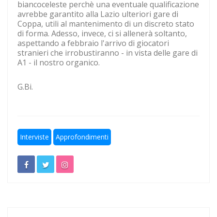
biancoceleste perchè una eventuale qualificazione
avrebbe garantito alla Lazio ulteriori gare di
Escursionismo, Lazio sul pezzo anche in questa estate
Coppa, utili al mantenimento di un discreto stato
torrida
di forma. Adesso, invece, ci si allenerà soltanto,
aspettando a febbraio l'arrivo di giocatori
Calcio a 5, un gradito ritorno: Serapiglia
stranieri che irrobustiranno - in vista delle gare di
A1 - il nostro organico.
G.Bi.
Interviste
Approfondimenti