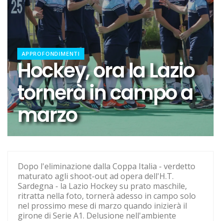
Elite, ecco il calendario del girone di andata
Elite maschile: ecco le sfide dell'andata
Ecco De Souza, laterale con il vizio del gol
APPROFONDIMENTI
Hockey, ora la Lazio
Il 16 agosto l'inizio dell'avventura in Coppa Italia
tornerà in campo a
Calcio a 5, dalla Spagna con furore: ecco Luna
marzo
Il girone di C della Lazio
Quattro dei nostri ai Mondiali di Zagabria
Pallanuoto, Miciora e Gavrila ai Mondiali con la
Romania
Dopo l'eliminazione dalla Coppa Italia - verdetto
maturato agli shoot-out ad opera dell'H.T.
Europeo per Club, vince la Lazio
Sardegna - la Lazio Hockey su prato maschile,
ritratta nella foto, tornerà adesso in campo solo
Ecco Kondo per una Lazio che vuole stupire
nel prossimo mese di marzo quando inizierà il
girone di Serie A1. Delusione nell'ambiente
Hockey su prato, addio a Poletti