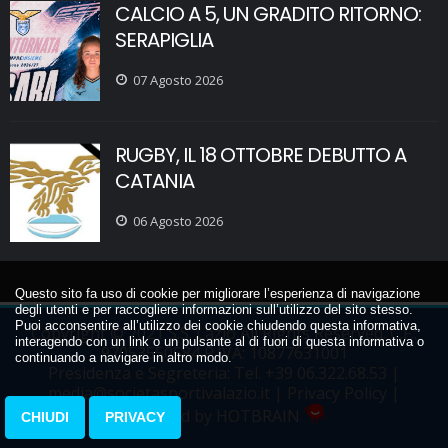
CALCIO A 5, UN GRADITO RITORNO:
SERAPIGLIA
07 Agosto 2026
RUGBY, IL 18 OTTOBRE DEBUTTO A
CATANIA
06 Agosto 2026
Questo sito fa uso di cookie per migliorare l’esperienza di navigazione
degli utenti e per raccogliere informazioni sull’utilizzo del sito stesso.
Puoi acconsentire all’utilizzo dei cookie chiudendo questa informativa,
Copyright © 2021 S.S. Lazio All Rights Reserved. C.F.:
interagendo con un link o un pulsante al di fuori di questa informativa o
97053550584 P.IVA: 10877631001
continuando a navigare in altro modo.
Presidenza e Segreteria: Tel.
+39 06.322.68.53
|
media@societasportivalazio.it
|
Privacy Policy
|
Powered by HOTBRAIN
CHIUDI
PRIVACY