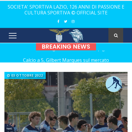
SOCIETA' SPORTIVA LAZIO, 126 ANNI DI PASSIONE E
CULTURA SPORTIVA © OFFICIAL SITE
BREAKING NEWS
Calcio a 5, Gilbert Marques sul mercato
Europei Under 20: la carica di tre Aquilotti...
03 OTTOBRE 2022
Calcio a 5: Barca e Conticelli, il canto libero della Lazio!
La Lazio completa la squadra con Grasso
Rugby, il 18 ottobre debutto a Catania
Calcio a 5 femminile, ecco le 11 rivali della Lazio
21 anni senza Bomber Fiorini: nostalgia!