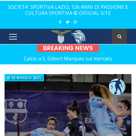
SOCIETA' SPORTIVA LAZIO, 126 ANNI DI PASSIONE E
CULTURA SPORTIVA © OFFICIAL SITE
BREAKING NEWS
Calcio a 5, Gilbert Marques sul mercato
Europei Under 20: la carica di tre Aquilotti...
02 MAGGIO 2021
Calcio a 5: Barca e Conticelli, il canto libero della Lazio!
La Lazio completa la squadra con Grasso
Rugby, il 18 ottobre debutto a Catania
Calcio a 5 femminile, ecco le 11 rivali della Lazio
21 anni senza Bomber Fiorini: nostalgia!