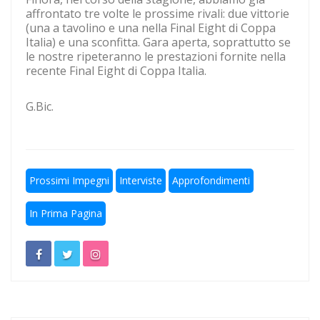
affrontato tre volte le prossime rivali: due vittorie
Escursionismo, Lazio sul pezzo anche in questa estate
(una a tavolino e una nella Final Eight di Coppa
torrida
Italia) e una sconfitta. Gara aperta, soprattutto se
le nostre ripeteranno le prestazioni fornite nella
Calcio a 5, un gradito ritorno: Serapiglia
recente Final Eight di Coppa Italia.
G.Bic.
Prossimi Impegni
Interviste
Approfondimenti
In Prima Pagina