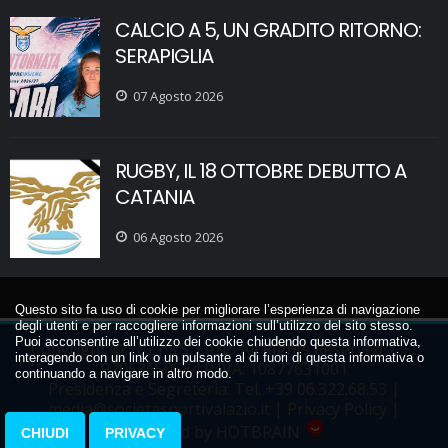
CALCIO A 5, UN GRADITO RITORNO:
SERAPIGLIA
07 Agosto 2026
RUGBY, IL 18 OTTOBRE DEBUTTO A
CATANIA
06 Agosto 2026
Questo sito fa uso di cookie per migliorare l’esperienza di navigazione
degli utenti e per raccogliere informazioni sull’utilizzo del sito stesso.
Puoi acconsentire all’utilizzo dei cookie chiudendo questa informativa,
Copyright © 2021 S.S. Lazio All Rights Reserved. C.F.:
interagendo con un link o un pulsante al di fuori di questa informativa o
97053550584 P.IVA: 10877631001
continuando a navigare in altro modo.
Presidenza e Segreteria: Tel.
+39 06.322.68.53
|
media@societasportivalazio.it
|
Privacy Policy
|
Powered by HOTBRAIN
CHIUDI
PRIVACY