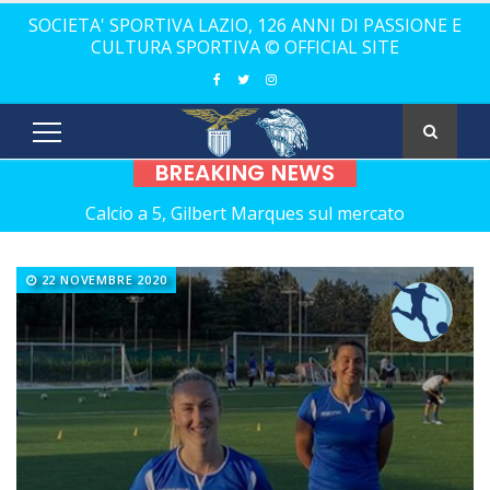
SOCIETA' SPORTIVA LAZIO, 126 ANNI DI PASSIONE E
CULTURA SPORTIVA © OFFICIAL SITE
BREAKING NEWS
Calcio a 5, Gilbert Marques sul mercato
Europei Under 20: la carica di tre Aquilotti...
22 NOVEMBRE 2020
Calcio a 5: Barca e Conticelli, il canto libero della Lazio!
La Lazio completa la squadra con Grasso
Rugby, il 18 ottobre debutto a Catania
Calcio a 5 femminile, ecco le 11 rivali della Lazio
21 anni senza Bomber Fiorini: nostalgia!