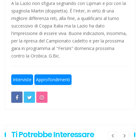
A la Lazio non sfigura segnando con Lipman e poi con la
Escursionismo, Lazio sul pezzo anche in questa estate
spagnola Martin (doppietta). È l'Inter, in virtù di una
torrida
migliore differenza reti, alla fine, a qualificarsi al turno
successivo di Coppa Italia ma la Lazio ha dato
Calcio a 5, un gradito ritorno: Serapiglia
l'impressione di essere viva. Buone indicazioni, insomma,
per la ripresa del Campionato cadetto e per la prossima
gara in programma al "Fersini" domenica prossima
contro la Orobica. G.Bic.
Interviste
Approfondimenti
Ti Potrebbe Interessare