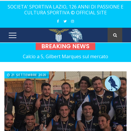
SOCIETA' SPORTIVA LAZIO, 126 ANNI DI PASSIONE E
CULTURA SPORTIVA © OFFICIAL SITE
BREAKING NEWS
Calcio a 5, Gilbert Marques sul mercato
Europei Under 20: la carica di tre Aquilotti...
21 SETTEMBRE 2020
Calcio a 5: Barca e Conticelli, il canto libero della Lazio!
La Lazio completa la squadra con Grasso
Rugby, il 18 ottobre debutto a Catania
Calcio a 5 femminile, ecco le 11 rivali della Lazio
21 anni senza Bomber Fiorini: nostalgia!