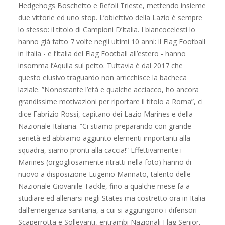
Hedgehogs Boschetto e Refoli Trieste, mettendo insieme
Escursionismo, Lazio sul pezzo anche in questa estate
due vittorie ed uno stop. L’obiettivo della Lazio è sempre
torrida
lo stesso: il titolo di Campioni D’Italia. I biancocelesti lo
hanno già fatto 7 volte negli ultimi 10 anni: il Flag Football
Calcio a 5, un gradito ritorno: Serapiglia
in Italia - e l’Italia del Flag Football all’estero - hanno
insomma l’Aquila sul petto. Tuttavia è dal 2017 che
questo elusivo traguardo non arricchisce la bacheca
laziale. ”Nonostante l’età e qualche acciacco, ho ancora
grandissime motivazioni per riportare il titolo a Roma”, ci
dice Fabrizio Rossi, capitano dei Lazio Marines e della
Nazionale Italiana. “Ci stiamo preparando con grande
serietà ed abbiamo aggiunto elementi importanti alla
squadra, siamo pronti alla caccia!” Effettivamente i
Marines (orgogliosamente ritratti nella foto) hanno di
nuovo a disposizione Eugenio Mannato, talento delle
Nazionale Giovanile Tackle, fino a qualche mese fa a
studiare ed allenarsi negli States ma costretto ora in Italia
dall’emergenza sanitaria, a cui si aggiungono i difensori
Scaperrotta e Sollevanti, entrambi Nazionali Flag Senior,