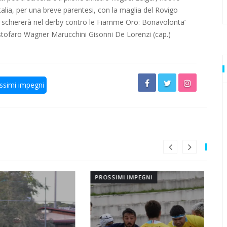
Italia, per una breve parentesi, con la maglia del Rovigo
ultima volta
o schiererà nel derby contro le Fiamme Oro: Bonavolonta’
tofaro Wagner Marucchini Gisonni De Lorenzi (cap.)
stre rivali
ssimi impegni
resta
rivali della Lazio
PROSSIMI IMPEGNI
PR