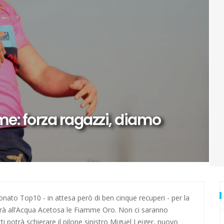
urore: ecco Luna
di Zagabria
ai Mondiali con la Romania
io
me: forza ragazzi, diamo
vuole stupire
ti
 anche in questa estate torrida
a Cavallini
onato Top10 - in attesa però di ben cinque recuperi - per la
erà all’Acqua Acetosa le Fiamme Oro. Non ci saranno
ti potrà schierare il pilone sinistro Miguel Leiger, nuovo