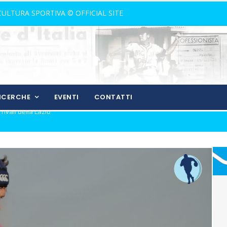
 CULTURA SPORTIVA © OFFICIAL SITE
RICERCHE
EVENTI
CONTATTI
nostalgia!
rone di andata
ll'andata
izio del gol
ura in Coppa Italia