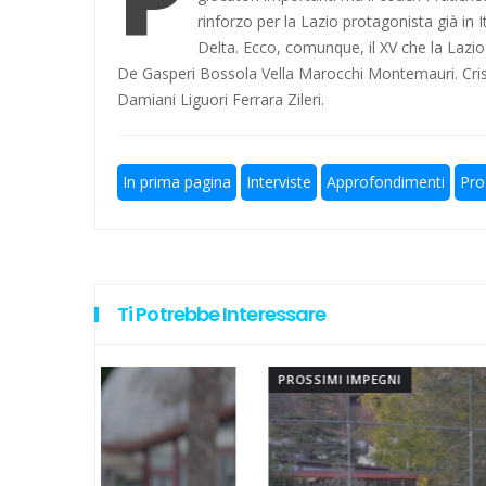
rinforzo per la Lazio protagonista già in 
Lazio ad Ascoli 19 anni dopo l'
Delta. Ecco, comunque, il XV che la Lazi
De Gasperi Bossola Vella Marocchi Montemauri. Cris
I gol di Kalè per la nuova Lazio
Damiani Liguori Ferrara Zileri.
A Elite a 10 squadre, ecco le no
In prima pagina
Interviste
Approfondimenti
Pro
Un'altra bella notizia: Caique 
Calcio a 5 femminile, ecco le 11 
Ti Potrebbe Interessare
PROSSIMI IMPEGNI