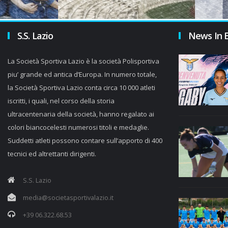
S.S. Lazio
News In 
La Società Sportiva Lazio è la società Polisportiva
piu’ grande ed antica d’Europa. In numero totale,
la Società Sportiva Lazio conta circa 10 000 atleti
iscritti, i quali, nel corso della storia
ultracentenaria della società, hanno regalato ai
colori biancocelesti numerosi titoli e medaglie.
Suddetti atleti possono contare sull’apporto di 400
tecnici ed altrettanti dirigenti.
S.S. Lazio
media@societasportivalazio.it
+39 06.322.68.53