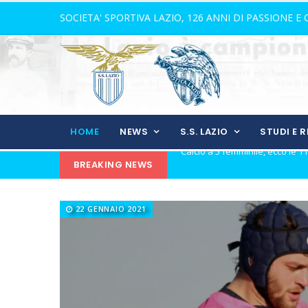
SOCIETA' SPORTIVA LAZIO, 126 ANNI DI PASSIONE E
HOME
NEWS
S.S. LAZIO
STUDI E 
BREAKING NEWS
21 anni senza Bomber Fiorini: 
Elite, ecco il calendario del gi
22 GENNAIO 2021
Elite maschile: ecco le sfide de
Ecco De Souza, laterale con il v
Il 16 agosto l'inizio dell'avvent