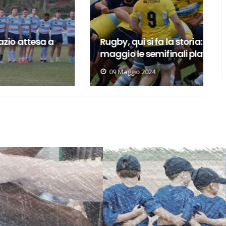
Rugby, qui si fa la storia: il 19 e 26
R
maggio le semifinali play-off
L
09 Maggio 2024