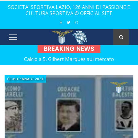
SOCIETA' SPORTIVA LAZIO, 126 ANNI DI PASSIONE E
CULTURA SPORTIVA © OFFICIAL SITE
BREAKING NEWS
Calcio a 5, Gilbert Marques sul mercato
Europei Under 20: la carica di tre Aquilotti...
08 GENNAIO 2024
Calcio a 5: Barca e Conticelli, il canto libero della Lazio!
La Lazio completa la squadra con Grasso
Rugby, il 18 ottobre debutto a Catania
Calcio a 5 femminile, ecco le 11 rivali della Lazio
21 anni senza Bomber Fiorini: nostalgia!