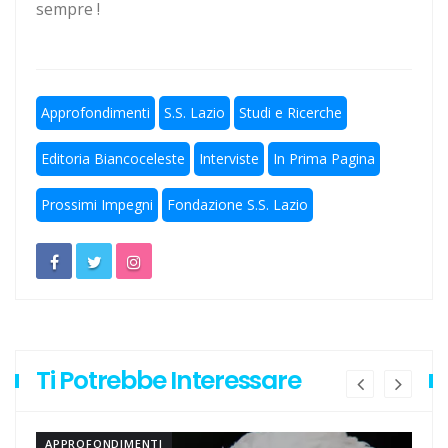
sempre !
Escursionismo, Lazio sul pezzo anche in questa estate
torrida
Calcio a 5, un gradito ritorno: Serapiglia
Approfondimenti
S.S. Lazio
Studi e Ricerche
Editoria Biancoceleste
Interviste
In Prima Pagina
Prossimi Impegni
Fondazione S.S. Lazio
Ti Potrebbe Interessare
APPROFONDIMENTI