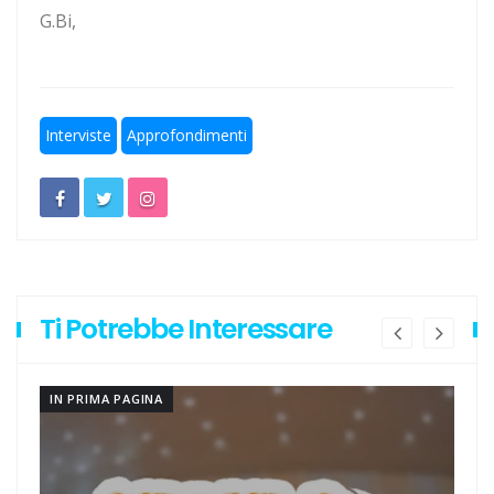
G.Bi,
Escursionismo, Lazio sul pezzo anche in questa estate
torrida
Calcio a 5, un gradito ritorno: Serapiglia
Interviste
Approfondimenti
Ti Potrebbe Interessare
IN PRIMA PAGINA