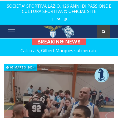
SOCIETA' SPORTIVA LAZIO, 126 ANNI DI PASSIONE E
CULTURA SPORTIVA © OFFICIAL SITE
BREAKING NEWS
Calcio a 5, Gilbert Marques sul mercato
Europei Under 20: la carica di tre Aquilotti...
03 MARZO 2024
Calcio a 5: Barca e Conticelli, il canto libero della Lazio!
La Lazio completa la squadra con Grasso
Rugby, il 18 ottobre debutto a Catania
Calcio a 5 femminile, ecco le 11 rivali della Lazio
21 anni senza Bomber Fiorini: nostalgia!