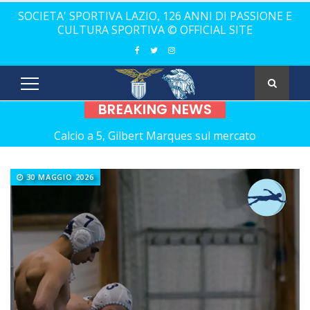
SOCIETA' SPORTIVA LAZIO, 126 ANNI DI PASSIONE E
CULTURA SPORTIVA © OFFICIAL SITE
BREAKING NEWS
Calcio a 5, Gilbert Marques sul mercato
Europei Under 20: la carica di tre Aquilotti...
30 MAGGIO 2026
Calcio a 5: Barca e Conticelli, il canto libero della Lazio!
La Lazio completa la squadra con Grasso
Rugby, il 18 ottobre debutto a Catania
Calcio a 5 femminile, ecco le 11 rivali della Lazio
21 anni senza Bomber Fiorini: nostalgia!