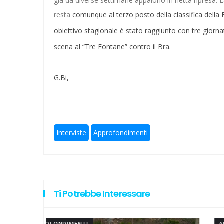
già da diverse settimane appaiono in netta ripresa. La
resta
comunque al terzo posto della classifica della 
Europeo per Club, vince la Laz
obiettivo stagionale è stato raggiunto con tre giorna
Ecco Kondo per una Lazio che 
scena al “Tre Fontane” contro il Bra.
Hockey su prato, addio a Polet
G.Bi,
Escursionismo, Lazio sul pezzo
Calcio a 5, un gradito ritorno: S
Interviste
Approfondimenti
Ti Potrebbe Interessare
APPROFONDIMENTI