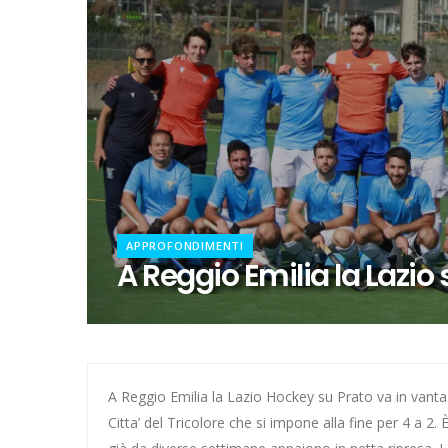
Calcio a 5 femminile, ecco le 11 
21 anni senza Bomber Fiorini: 
Elite, ecco il calendario del gi
Elite maschile: ecco le sfide de
Ecco De Souza, laterale con il v
APPROFONDIMENTI
Il 16 agosto l'inizio dell'avvent
A Reggio Emilia la Lazio 
Calcio a 5, dalla Spagna con f
Il girone di C della Lazio
Quattro dei nostri ai Mondiali 
A Reggio Emilia la Lazio Hockey su Prato va in vanta
Citta’ del Tricolore che si impone alla fine per 4 a 2.
Pallanuoto, Miciora e Gavrila 