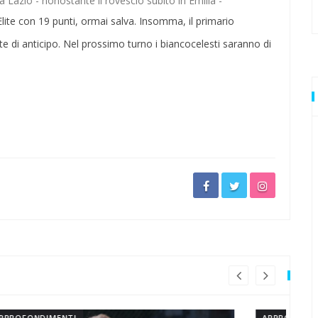
 Lazio - nonostante il rovescio subito in Emilia -
Elite con 19 punti, ormai salva. Insomma, il primario
io
te di anticipo. Nel prossimo turno i biancocelesti saranno di
vuole stupire
ti
 anche in questa estate torrida
erapiglia
APPROFONDIMENTI
AP