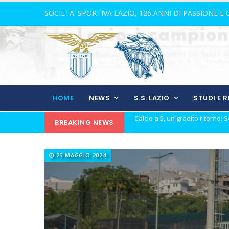
SOCIETA' SPORTIVA LAZIO, 126 ANNI DI PASSIONE E
HOME
NEWS
S.S. LAZIO
STUDI E 
BREAKING NEWS
Calcio a 5, Gilbert Marques su
Europei Under 20: la carica di tre
25 MAGGIO 2024
Calcio a 5: Barca e Conticelli, il
La Lazio completa la squadra
Rugby, il 18 ottobre debutto a 