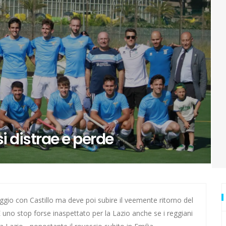
rivali della Lazio
nostalgia!
rone di andata
ll'andata
izio del gol
ura in Coppa Italia
si distrae e perde
urore: ecco Luna
di Zagabria
ggio con Castillo ma deve poi subire il veemente ritorno del
 È uno stop forse inaspettato per la Lazio anche se i reggiani
ai Mondiali con la Romania