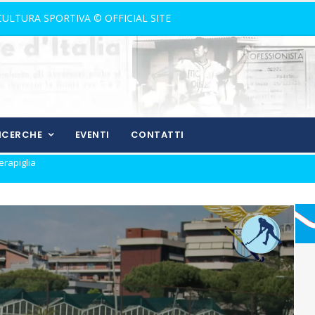
 CULTURA SPORTIVA © OFFICIAL SITE
RICERCHE
EVENTI
CONTATTI
l mercato
 Aquilotti...
 canto libero della Lazio!
 con Grasso
Catania