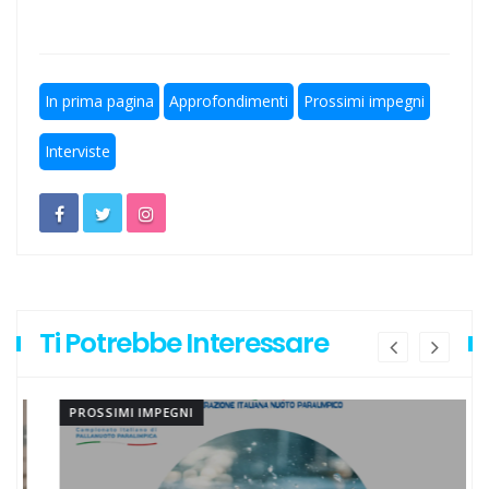
Escursionismo, Lazio sul pezzo anche in questa estate
torrida
In prima pagina
Approfondimenti
Prossimi impegni
Calcio a 5, un gradito ritorno: Serapiglia
Interviste
Ti Potrebbe Interessare
PROSSIMI IMPEGNI