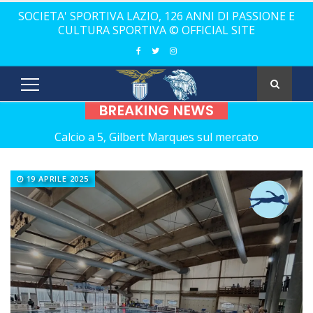
SOCIETA' SPORTIVA LAZIO, 126 ANNI DI PASSIONE E
CULTURA SPORTIVA © OFFICIAL SITE
BREAKING NEWS
Calcio a 5, Gilbert Marques sul mercato
Europei Under 20: la carica di tre Aquilotti...
19 APRILE 2025
Calcio a 5: Barca e Conticelli, il canto libero della Lazio!
La Lazio completa la squadra con Grasso
Rugby, il 18 ottobre debutto a Catania
Calcio a 5 femminile, ecco le 11 rivali della Lazio
21 anni senza Bomber Fiorini: nostalgia!