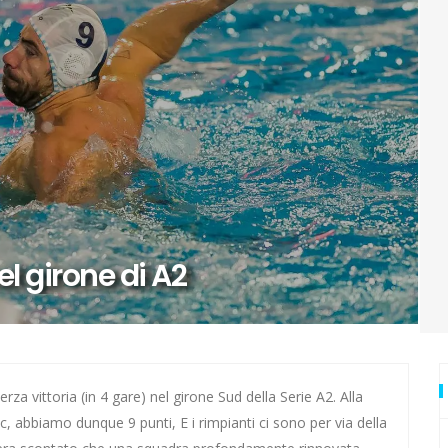
urore: ecco Luna
di Zagabria
ai Mondiali con la Romania
io
vuole stupire
el girone di A2
ti
 anche in questa estate torrida
a Cavallini
rza vittoria (in 4 gare) nel girone Sud della Serie A2. Alla
ic, abbiamo dunque 9 punti, E i rimpianti ci sono per via della