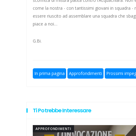
sconfitta di misura patita contro l’Acquachiara. No
come la nostra - con tantissimi giovani in squadra -
Lazio ad Ascoli 19 anni dopo l'
essere riuscito ad assemblare una squadra che sbag
piace a noi…
I gol di Kalè per la nuova Lazio
A Elite a 10 squadre, ecco le no
G.Bi.
Un'altra bella notizia: Caique 
Calcio a 5 femminile, ecco le 11 
In prima pagina
Approfondimenti
Prossimi impeg
Ti Potrebbe Interessare
APPROFONDIMENTI