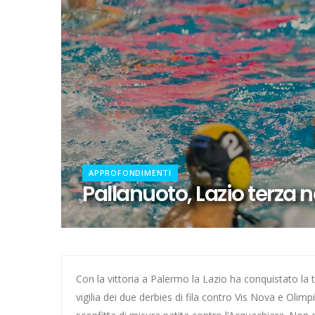
Calcio a 5, dalla Spagna con f
Il girone di C della Lazio
Quattro dei nostri ai Mondiali 
Pallanuoto, Miciora e Gavrila 
Europeo per Club, vince la Laz
APPROFONDIMENTI
Ecco Kondo per una Lazio che 
Pallanuoto, Lazio terza n
Hockey su prato, addio a Polet
Escursionismo, Lazio sul pezzo
La Lazio si rinforza con Ginevr
Con la vittoria a Palermo la Lazio ha conquistato la te
vigilia dei due derbies di fila contro Vis Nova e Olimp
Ecco le avversarie della Lazio