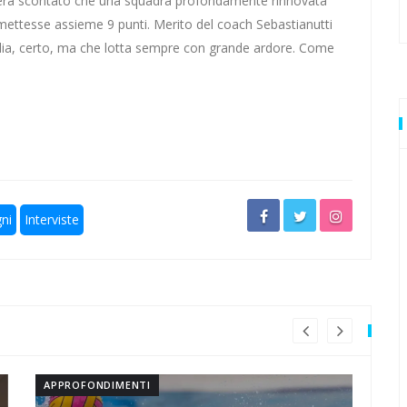
n era scontato che una squadra profondamente rinnovata
 mettesse assieme 9 punti. Merito del coach Sebastianutti
ultima volta
lia, certo, ma che lotta sempre con grande ardore. Come
stre rivali
resta
rivali della Lazio
ni
Interviste
APPROFONDIMENTI
AP