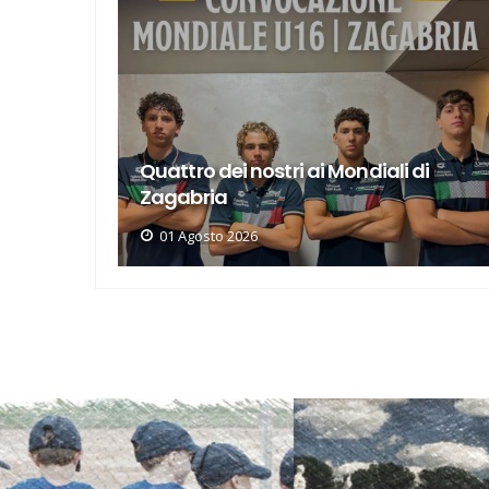
di
La Lazio si rinforza con Ginevra
Cavallini
30 Luglio 2026