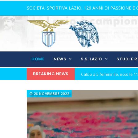
SOCIETA' SPORTIVA LAZIO, 126 ANNI DI PASSIONE E
HOME
NEWS
S.S. LAZIO
STUDI E 
BREAKING NEWS
21 anni senza Bomber Fiorini: 
Elite, ecco il calendario del gi
26 NOVEMBRE 2022
Elite maschile: ecco le sfide de
Ecco De Souza, laterale con il v
Il 16 agosto l'inizio dell'avvent