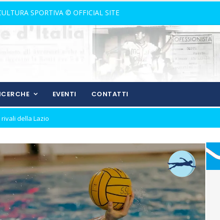
 CULTURA SPORTIVA © OFFICIAL SITE
RICERCHE
EVENTI
CONTATTI
nostalgia!
rone di andata
ll'andata
izio del gol
ura in Coppa Italia