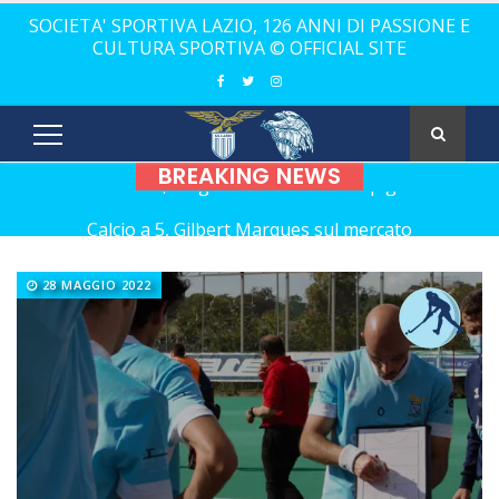
SOCIETA' SPORTIVA LAZIO, 126 ANNI DI PASSIONE E
CULTURA SPORTIVA © OFFICIAL SITE
BREAKING NEWS
Calcio a 5, Gilbert Marques sul mercato
Europei Under 20: la carica di tre Aquilotti...
28 MAGGIO 2022
Calcio a 5: Barca e Conticelli, il canto libero della Lazio!
La Lazio completa la squadra con Grasso
Rugby, il 18 ottobre debutto a Catania
Calcio a 5 femminile, ecco le 11 rivali della Lazio
21 anni senza Bomber Fiorini: nostalgia!