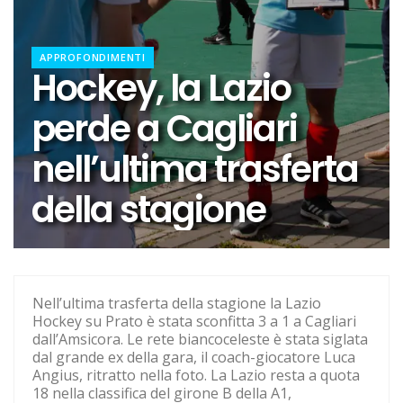
Elite, ecco il calendario del girone di andata
Elite maschile: ecco le sfide dell'andata
APPROFONDIMENTI
Hockey, la Lazio
Ecco De Souza, laterale con il vizio del gol
perde a Cagliari
Il 16 agosto l'inizio dell'avventura in Coppa Italia
nell’ultima trasferta
Calcio a 5, dalla Spagna con furore: ecco Luna
della stagione
Il girone di C della Lazio
Quattro dei nostri ai Mondiali di Zagabria
Pallanuoto, Miciora e Gavrila ai Mondiali con la
Romania
Nell’ultima trasferta della stagione la Lazio
Hockey su Prato è stata sconfitta 3 a 1 a Cagliari
Europeo per Club, vince la Lazio
dall’Amsicora. Le rete biancoceleste è stata siglata
dal grande ex della gara, il coach-giocatore Luca
Ecco Kondo per una Lazio che vuole stupire
Angius, ritratto nella foto. La Lazio resta a quota
18 nella classifica del girone B della A1,
Hockey su prato, addio a Poletti