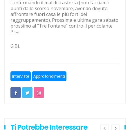
confermando il mal di trasferta (non facciamo
punti dallo scorso novembre, avendo dovuto
Escursionismo, Lazio sul pezzo anche in questa estate
affrontare fuori casa le più forti del
torrida
raggruppamento). Prossima e ultima gara sabato
prossimo al “Tre Fontane” contro il pericolante
Calcio a 5, un gradito ritorno: Serapiglia
Pisa,
G.Bi.
Interviste
Approfondimenti
Ti Potrebbe Interessare