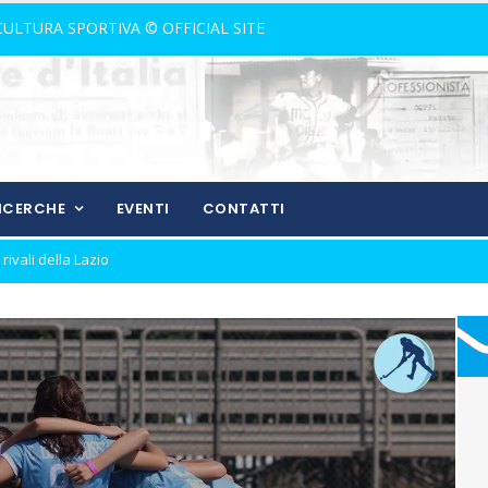
 CULTURA SPORTIVA © OFFICIAL SITE
RICERCHE
EVENTI
CONTATTI
nostalgia!
rone di andata
ll'andata
izio del gol
ura in Coppa Italia