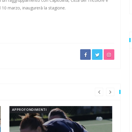
n un raggruppamento con Capitolina, Città del Tricolore e
 il 10 marzo, inaugurerà la stagione.
ultima volta
stre rivali
resta
rivali della Lazio
APPROFONDIMENTI
AP