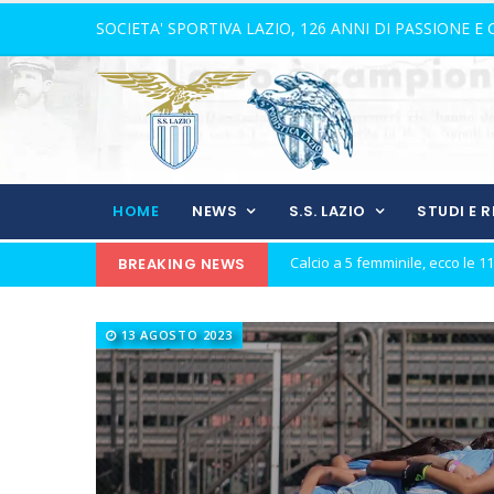
SOCIETA' SPORTIVA LAZIO, 126 ANNI DI PASSIONE E
HOME
NEWS
S.S. LAZIO
STUDI E 
BREAKING NEWS
21 anni senza Bomber Fiorini: 
Elite, ecco il calendario del gi
13 AGOSTO 2023
Elite maschile: ecco le sfide de
Ecco De Souza, laterale con il v
Il 16 agosto l'inizio dell'avvent