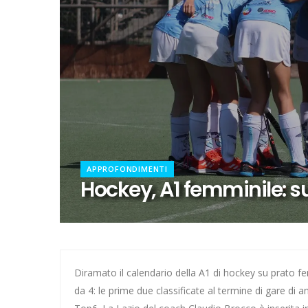
Calcio a 5, dalla Spagna con f
Il girone di C della Lazio
Quattro dei nostri ai Mondiali 
Pallanuoto, Miciora e Gavrila 
Europeo per Club, vince la Laz
APPROFONDIMENTI
Ecco Kondo per una Lazio che 
Hockey, A1 femminile: s
Hockey su prato, addio a Polet
Escursionismo, Lazio sul pezzo
La Lazio si rinforza con Ginevr
Diramato il calendario della A1 di hockey su prato fe
da 4: le prime due classificate al termine di gare di
Ecco le avversarie della Lazio