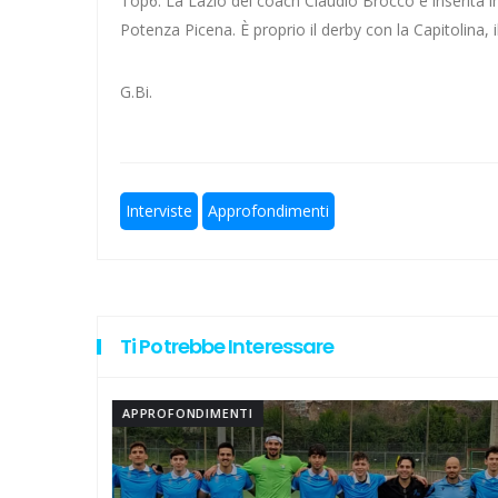
Top6. La Lazio del coach Claudio Brocco è inserita i
Potenza Picena. È proprio il derby con la Capitolina,
Lazio ad Ascoli 19 anni dopo l'
G.Bi.
I gol di Kalè per la nuova Lazio
A Elite a 10 squadre, ecco le no
Un'altra bella notizia: Caique 
Interviste
Approfondimenti
Calcio a 5 femminile, ecco le 11 
Ti Potrebbe Interessare
APPROFONDIMENTI