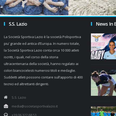
S.S. Lazio
News In 
La Società Sportiva Lazio è la società Polisportiva
piu’ grande ed antica d’Europa. In numero totale,
la Società Sportiva Lazio conta circa 10 000 atleti
iscritti, i quali, nel corso della storia
ultracentenaria della società, hanno regalato ai
colori biancocelesti numerosi titoli e medaglie.
Suddetti atleti possono contare sull’apporto di 400
tecnici ed altrettanti dirigenti.
S.S. Lazio
media@societasportivalazio.it
+39 06.322.68.53