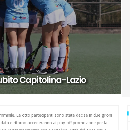
urore: ecco Luna
di Zagabria
ai Mondiali con la Romania
io
vuole stupire
ubito Capitolina-Lazio
ti
 anche in questa estate torrida
a Cavallini
mminile. Le otto partecipanti sono state decise in due gironi
 andata e ritorno accederanno ai play-off promozione per la