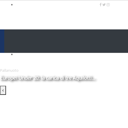
SOCIETA' SPORTIVA LAZIO, 126 ANNI DI
PASSIONE E CULTURA SPORTIVA ©
OFFICIAL SITE
BREAKING NEWS
Calcio a 5, Gilbert Marques sul mercato
Europei Under 20: la carica di tre Aquilotti...
Pallanuoto
Europei Under 20: la carica di tre Aquilotti...
Calcio a 5: Barca e Conticelli, il canto libero della Lazio!
La Lazio completa la squadra con Grasso
Rugby, il 18 ottobre debutto a Catania
Calcio a 5 femminile, ecco le 11 rivali della Lazio